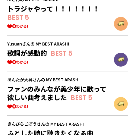
トラジャやって！！！！！！！
BEST 5
0
わかる!
Yusuanさん
の
MY BEST ARASHI
歌詞が感動的
BEST 5
0
わかる!
あんたが大昇さん
の
MY BEST ARASHI
ファンのみんなが美少年に歌って
欲しい曲考えました
BEST 5
0
わかる!
きんぴらごぼうさん
の
MY BEST ARASHI
ふとした時に聴きたくなる曲