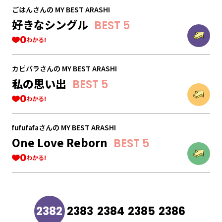
ごはんさん
の
MY BEST ARASHI
好きなシングル
BEST 5
0
わかる!
カピバラさん
の
MY BEST ARASHI
私の思い出
BEST 5
0
わかる!
fufufafaさん
の
MY BEST ARASHI
One Love Reborn
BEST 5
0
わかる!
2382
2383
2384
2385
2386