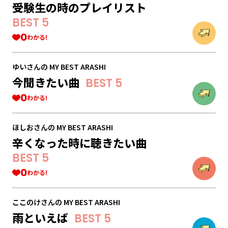
受験生の時のプレイリスト
BEST 5
0
わかる!
ゆいさん
の
MY BEST ARASHI
今聞きたい曲
BEST 5
0
わかる!
ほしおさん
の
MY BEST ARASHI
辛くなった時に聴きたい曲
BEST 5
0
わかる!
ここのけさん
の
MY BEST ARASHI
雨といえば
BEST 5