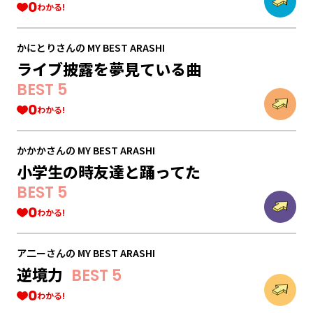
0
わかる!
かにとりさん
の
MY BEST ARASHI
ライブ披露を夢見ている曲
BEST 5
0
わかる!
かかかさん
の
MY BEST ARASHI
小学生の時友達と踊ってた
BEST 5
0
わかる!
ア二ーさん
の
MY BEST ARASHI
逆境力
BEST 5
0
わかる!