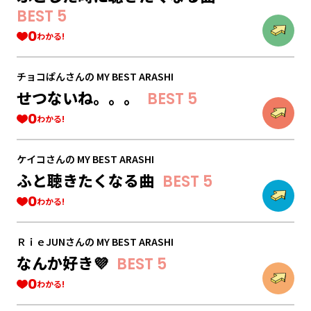
BEST 5
0
わかる!
チョコぱんさん
の
MY BEST ARASHI
せつないね。。。
BEST 5
0
わかる!
ケイコさん
の
MY BEST ARASHI
ふと聴きたくなる曲
BEST 5
0
わかる!
ＲｉｅJUNさん
の
MY BEST ARASHI
なんか好き💜
BEST 5
0
わかる!