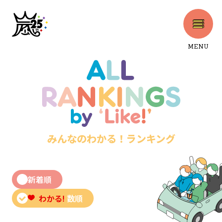
MENU
CLOSE
みんなのわかる！ランキング
新着順
わかる!
数順