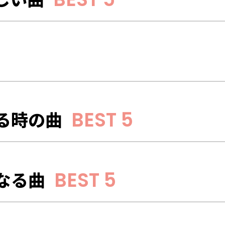
BEST 5
る時の曲
BEST 5
なる曲