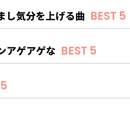
BEST 5
まし気分を上げる曲
BEST 5
ンアゲアゲな
 5