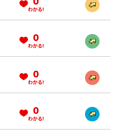
0
わかる!
0
わかる!
0
わかる!
0
わかる!