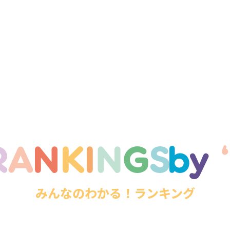
みんなのわかる！ランキング