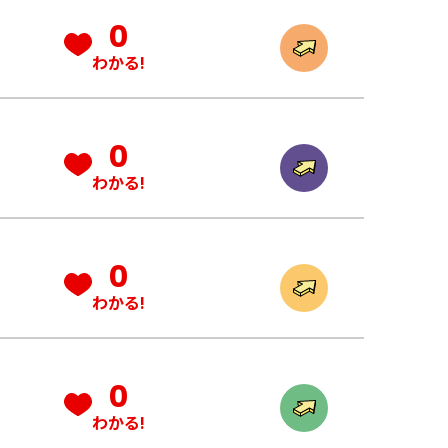
0
わかる!
0
わかる!
0
わかる!
0
わかる!