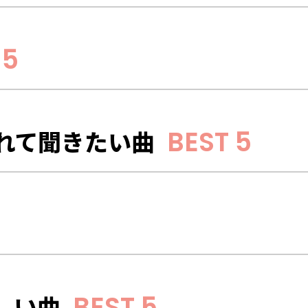
 5
BEST 5
れて聞きたい曲
BEST 5
しい曲