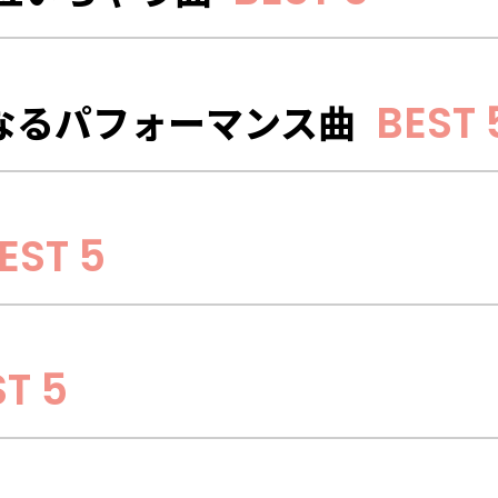
BEST 
くなるパフォーマンス曲
EST 5
T 5