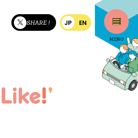
JP
EN
SHARE !
MENU
CLOSE