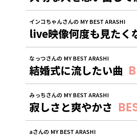
インコちゃんさん
の
MY BEST ARASHI
live映像何度も見た
なっつさん
の
MY BEST ARASHI
B
結婚式に流したい曲
みっちさん
の
MY BEST ARASHI
BES
寂しさと爽やかさ
aさん
の
MY BEST ARASHI