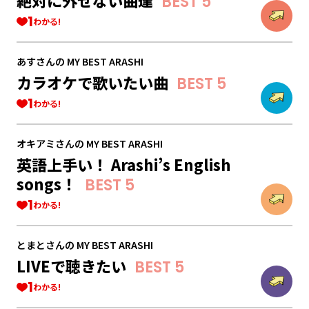
絶対に外せない曲達
BEST 5
1
わかる!
あすさん
の
MY BEST ARASHI
カラオケで歌いたい曲
BEST 5
1
わかる!
オキアミさん
の
MY BEST ARASHI
英語上手い！ Arashi’s English
songs！
BEST 5
1
わかる!
とまとさん
の
MY BEST ARASHI
LIVEで聴きたい
BEST 5
1
わかる!