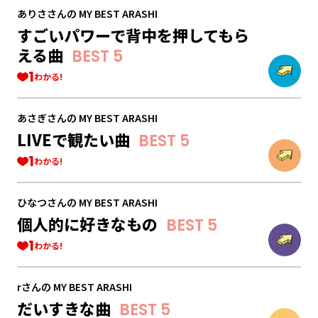
ありささん
の
MY BEST ARASHI
すごいパワーで背中を押してもら
える曲
BEST 5
1
わかる!
あさぎさん
の
MY BEST ARASHI
LIVEで観たい曲
BEST 5
1
わかる!
ひなつさん
の
MY BEST ARASHI
個人的に好きなもの
BEST 5
1
わかる!
rさん
の
MY BEST ARASHI
だいすきな曲
BEST 5