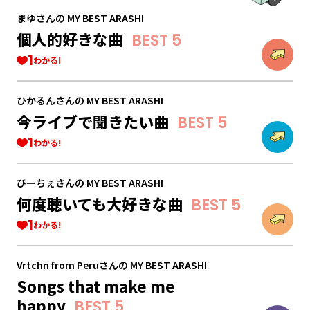
まゆさん
の
MY BEST ARASHI
個人的好きな曲
BEST 5
1
わかる!
ひかるんさん
の
MY BEST ARASHI
今ライブで聞きたい曲
BEST 5
1
わかる!
ぴーちぇさん
の
MY BEST ARASHI
何度聴いても大好きな曲
BEST 5
1
わかる!
Vrtchn from Peruさん
の
MY BEST ARASHI
Songs that make me
happy
BEST 5