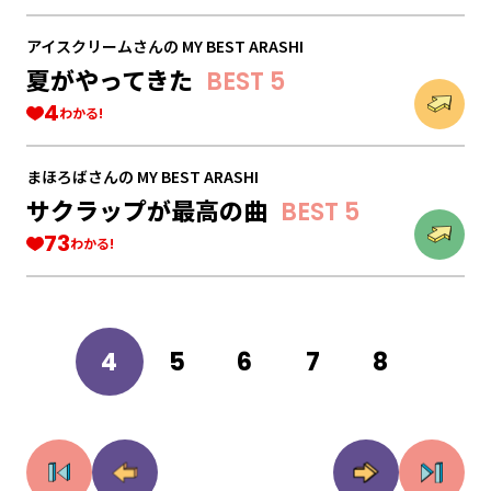
アイスクリームさん
の
MY BEST ARASHI
夏がやってきた
BEST 5
4
わかる!
まほろばさん
の
MY BEST ARASHI
サクラップが最高の曲
BEST 5
73
わかる!
4
5
6
7
8