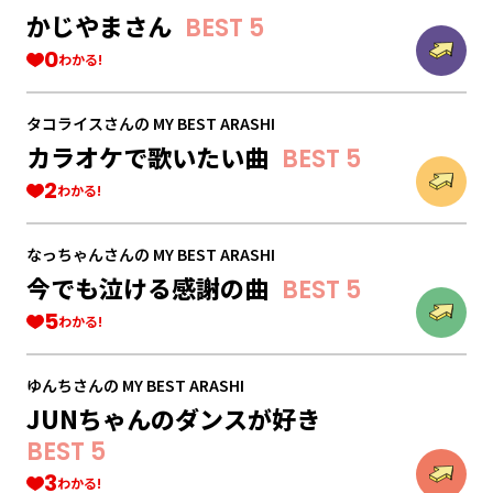
かじやまさん
BEST 5
0
わかる!
タコライスさん
の
MY BEST ARASHI
カラオケで歌いたい曲
BEST 5
2
わかる!
なっちゃんさん
の
MY BEST ARASHI
今でも泣ける感謝の曲
BEST 5
5
わかる!
ゆんちさん
の
MY BEST ARASHI
JUNちゃんのダンスが好き
BEST 5
3
わかる!