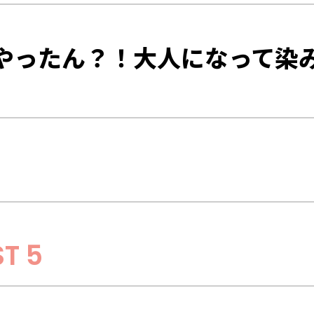
やったん？！大人になって染
T 5