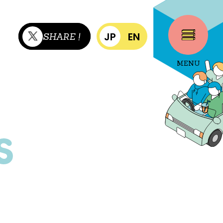
JP
EN
SHARE !
MENU
CLOSE