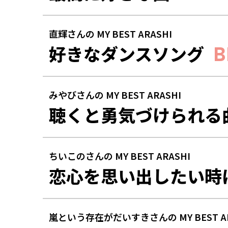
直輝さん
の
MY BEST ARASHI
B
好きなダンスソング
みやびさん
の
MY BEST ARASHI
聴くと勇気づけられる
ちいこのさん
の
MY BEST ARASHI
恋心を思い出したい時
嵐という存在がだいすきさん
の
MY BEST A