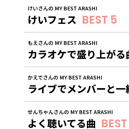
けいさん
の
MY BEST ARASHI
BEST 5
けいフェス
もえさん
の
MY BEST ARASHI
カラオケで盛り上がる
かえでさん
の
MY BEST ARASHI
ライブでメンバーと一
せんちゃんさん
の
MY BEST ARASHI
BEST
よく聴いてる曲