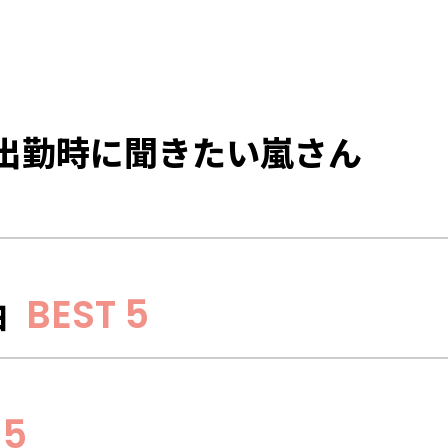
出勤時に聞きたい嵐さん
BEST 5
曲
 5