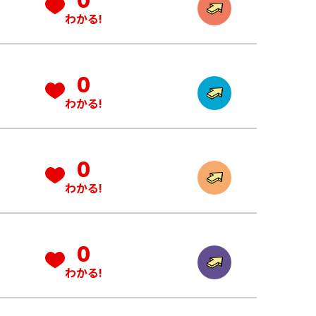
0
わかる!
0
わかる!
0
わかる!
0
わかる!