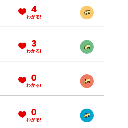
4
わかる!
3
わかる!
0
わかる!
0
わかる!