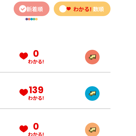
新着順
わかる!
数順
0
わかる!
139
わかる!
0
わかる!