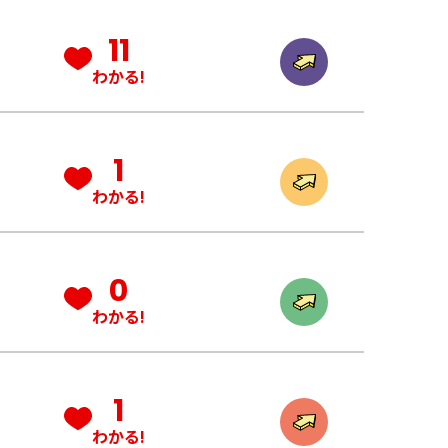
11
わかる!
1
わかる!
0
わかる!
1
わかる!