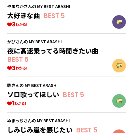
やまなかさん
の
MY BEST ARASHI
大好きな曲
BEST 5
3
わかる!
かぴさん
の
MY BEST ARASHI
夜に高速乗ってる時聞きたい曲
BEST 5
3
わかる!
駿さん
の
MY BEST ARASHI
ソロ歌ってほしい
BEST 5
1
わかる!
ぬまっちさん
の
MY BEST ARASHI
しみじみ嵐を感じたい
BEST 5