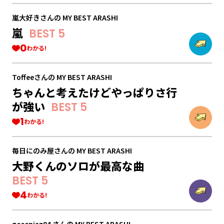
嵐大好きさん
の
MY BEST ARASHI
嵐
BEST 5
0
わかる!
Toffeeさん
の
MY BEST ARASHI
ちゃんと考えたけどやっぱりさ行
が強い
BEST 5
1
わかる!
毎日にのみ屋さん
の
MY BEST ARASHI
大野くんのソロが最高な曲
BEST 5
4
わかる!