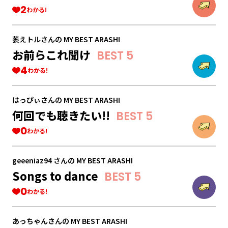
2
わかる!
萎えトルさん
の
MY BEST ARASHI
お前らこれ聞け
BEST 5
4
わかる!
はっぴぃさん
の
MY BEST ARASHI
何回でも聴きたい!!
BEST 5
0
わかる!
geeeniaz94 さん
の
MY BEST ARASHI
Songs to dance
BEST 5
0
わかる!
あっちゃんさん
の
MY BEST ARASHI