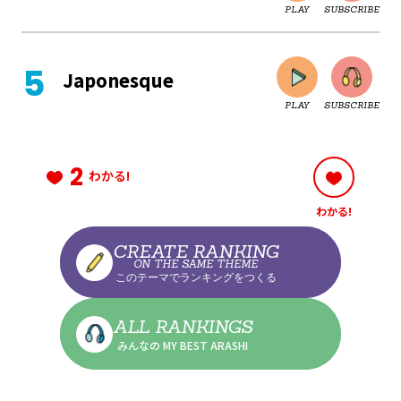
PLAY
SUBSCRIBE
CLOSE
Japonesque
PLAY
SUBSCRIBE
CLOSE
2
わかる!
わかる!
CLOSE
CREATE RANKING
ON THE SAME THEME
このテーマでランキングをつくる
CLOSE
ALL RANKINGS
みんなの MY BEST ARASHI