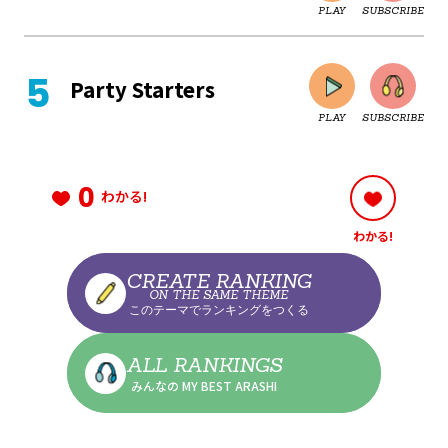
PLAY
SUBSCRIBE
CLOSE
Party Starters
PLAY
SUBSCRIBE
CLOSE
0
わかる!
わかる!
CLOSE
CREATE RANKING
ON THE SAME THEME
このテーマでランキングをつくる
CLOSE
ALL RANKINGS
みんなの MY BEST ARASHI