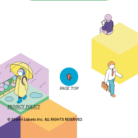
PAGE TOP
PRIVACY POLICY
© Storm Labels Inc. ALL RIGHTS RESERVED.