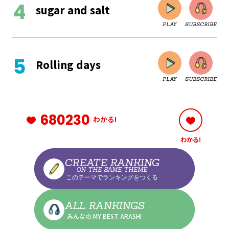
sugar and salt
PLAY
SUBSCRIBE
CLOSE
Rolling days
PLAY
SUBSCRIBE
CLOSE
680230
わかる!
わかる!
CLOSE
CREATE RANKING
ON THE SAME THEME
このテーマでランキングをつくる
CLOSE
ALL RANKINGS
みんなの MY BEST ARASHI