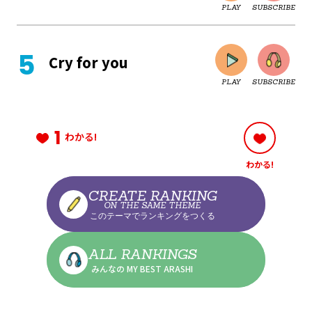
PLAY
SUBSCRIBE
CLOSE
Cry for you
PLAY
SUBSCRIBE
CLOSE
1
わかる!
わかる!
CLOSE
CREATE RANKING
ON THE SAME THEME
このテーマでランキングをつくる
CLOSE
ALL RANKINGS
みんなの MY BEST ARASHI