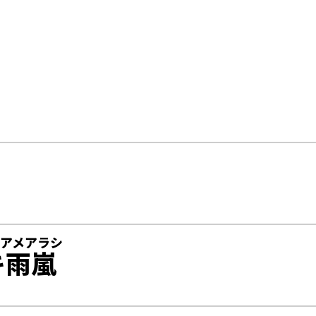
アメアラシ
キ
雨嵐