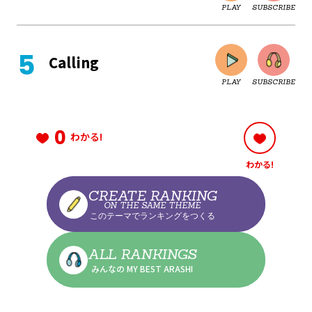
PLAY
SUBSCRIBE
CLOSE
Calling
PLAY
SUBSCRIBE
CLOSE
0
わかる!
わかる!
CLOSE
CREATE RANKING
ON THE SAME THEME
このテーマでランキングをつくる
CLOSE
ALL RANKINGS
みんなの MY BEST ARASHI