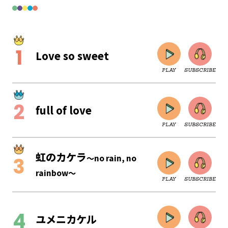
Love so sweet
PLAY
SUBSCRIBE
full of love
PLAY
SUBSCRIBE
虹のカケラ
～no rain, no
rainbow～
PLAY
SUBSCRIBE
CLOSE
ユメニカケル