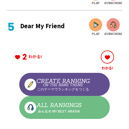
PLAY
SUBSCRIBE
CLOSE
Dear My Friend
PLAY
SUBSCRIBE
CLOSE
2
わかる!
わかる!
CLOSE
CREATE RANKING
ON THE SAME THEME
このテーマでランキングをつくる
CLOSE
ALL RANKINGS
みんなの MY BEST ARASHI