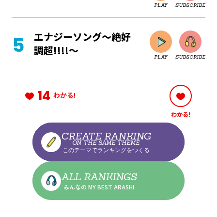
PLAY
SUBSCRIBE
CLOSE
エナジーソング～絶好
調超!!!!～
PLAY
SUBSCRIBE
CLOSE
14
わかる!
わかる!
CLOSE
CREATE RANKING
ON THE SAME THEME
このテーマでランキングをつくる
CLOSE
ALL RANKINGS
みんなの MY BEST ARASHI