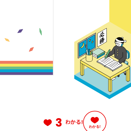
3
わかる!
わかる!