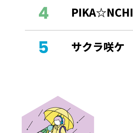
PIKA☆NCH
サクラ咲ケ