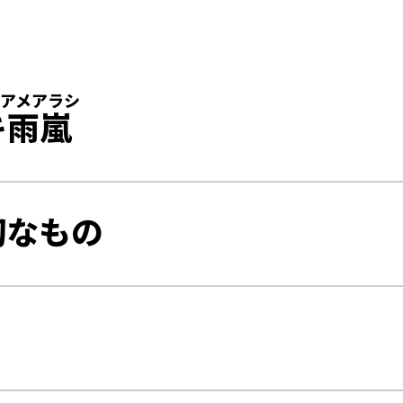
アメアラシ
キ
雨嵐
切なもの