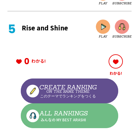
PLAY
SUBSCRIBE
CLOSE
Rise and Shine
PLAY
SUBSCRIBE
CLOSE
0
わかる!
わかる!
CLOSE
CREATE RANKING
ON THE SAME THEME
このテーマでランキングをつくる
CLOSE
ALL RANKINGS
みんなの MY BEST ARASHI