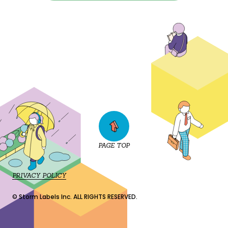
PAGE TOP
PRIVACY POLICY
© Storm Labels Inc. ALL RIGHTS RESERVED.