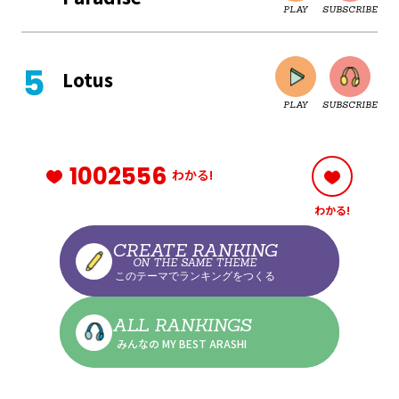
PLAY
SUBSCRIBE
CLOSE
Lotus
PLAY
SUBSCRIBE
CLOSE
1002556
わかる!
わかる!
CLOSE
CREATE RANKING
ON THE SAME THEME
このテーマでランキングをつくる
CLOSE
ALL RANKINGS
みんなの MY BEST ARASHI