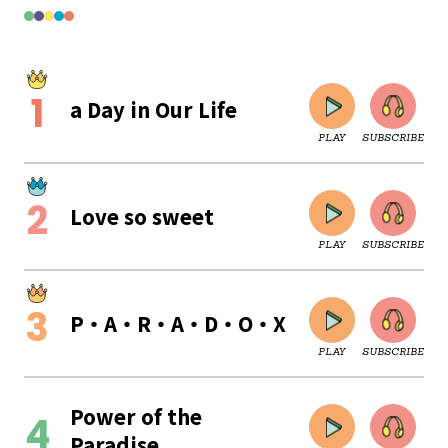
a Day in Our Life
PLAY
SUBSCRIBE
Love so sweet
PLAY
SUBSCRIBE
P・A・R・A・D・O・X
PLAY
SUBSCRIBE
CLOSE
Power of the
Paradise