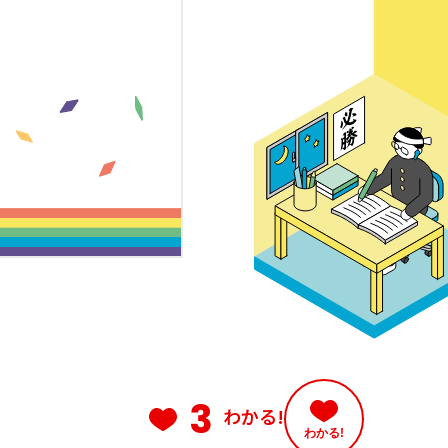
3
わかる!
わかる!