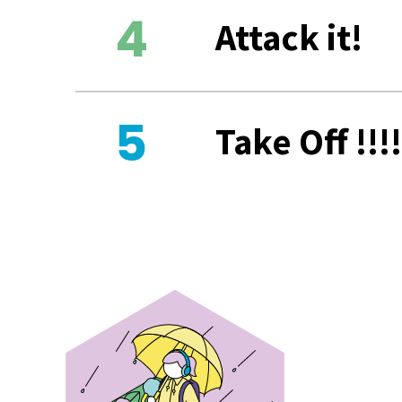
Attack it!
Take Off !!!!