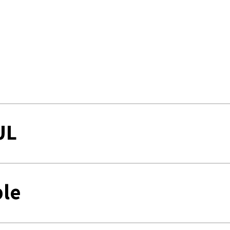
UL
le