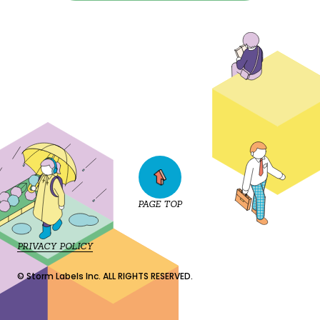
PAGE TOP
PRIVACY POLICY
© Storm Labels Inc. ALL RIGHTS RESERVED.