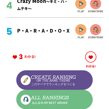
Crazy Moon
～キミ・ハ・
ムテキ～
PLAY
SUBSCRIBE
CLOSE
P・A・R・A・D・O・X
PLAY
SUBSCRIBE
CLOSE
3
わかる!
わかる!
CLOSE
CREATE RANKING
ON THE SAME THEME
このテーマでランキングをつくる
CLOSE
ALL RANKINGS
みんなの MY BEST ARASHI