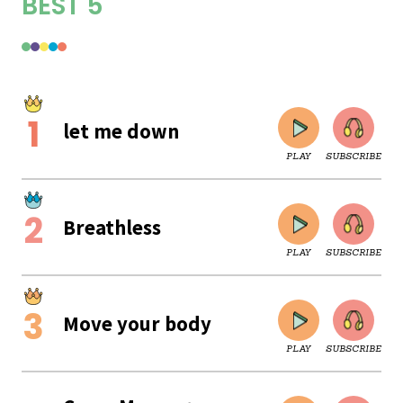
BEST 5
let me down
PLAY
SUBSCRIBE
Breathless
PLAY
SUBSCRIBE
Move your body
PLAY
SUBSCRIBE
CLOSE