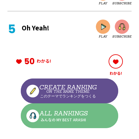
PLAY
SUBSCRIBE
CLOSE
Oh Yeah!
PLAY
SUBSCRIBE
CLOSE
50
わかる!
わかる!
CLOSE
CREATE RANKING
ON THE SAME THEME
このテーマでランキングをつくる
CLOSE
ALL RANKINGS
みんなの MY BEST ARASHI