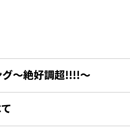
グ～絶好調超!!!!～
べて