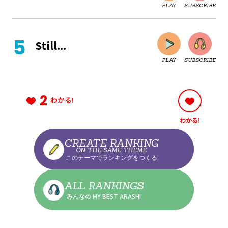
PLAY
SUBSCRIBE
CLOSE
Still...
PLAY
SUBSCRIBE
CLOSE
2
わかる!
わかる!
CLOSE
CREATE RANKING
ON THE SAME THEME
このテーマでランキングをつくる
CLOSE
ALL RANKINGS
みんなの MY BEST ARASHI