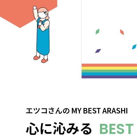
エツコさん
の
MY BEST ARASHI
心に沁みる
BEST