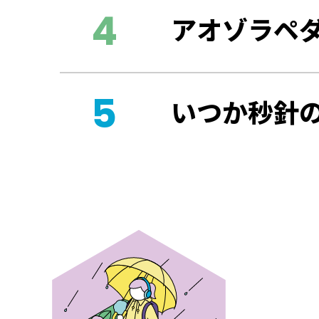
アオゾラペ
いつか秒針