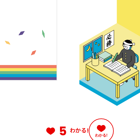
5
わかる!
わかる!