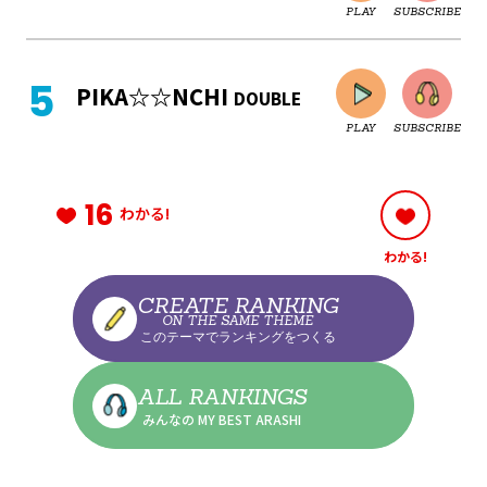
PLAY
SUBSCRIBE
CLOSE
PIKA☆☆NCHI
DOUBLE
PLAY
SUBSCRIBE
CLOSE
16
わかる!
わかる!
CLOSE
CREATE RANKING
ON THE SAME THEME
このテーマでランキングをつくる
CLOSE
ALL RANKINGS
みんなの MY BEST ARASHI