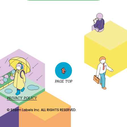
PAGE TOP
PRIVACY POLICY
© Storm Labels Inc. ALL RIGHTS RESERVED.