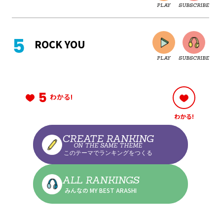
PLAY
SUBSCRIBE
CLOSE
ROCK YOU
PLAY
SUBSCRIBE
CLOSE
5
わかる!
わかる!
CLOSE
CREATE RANKING
ON THE SAME THEME
このテーマでランキングをつくる
CLOSE
ALL RANKINGS
みんなの MY BEST ARASHI