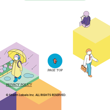
PAGE TOP
PRIVACY POLICY
© Storm Labels Inc. ALL RIGHTS RESERVED.