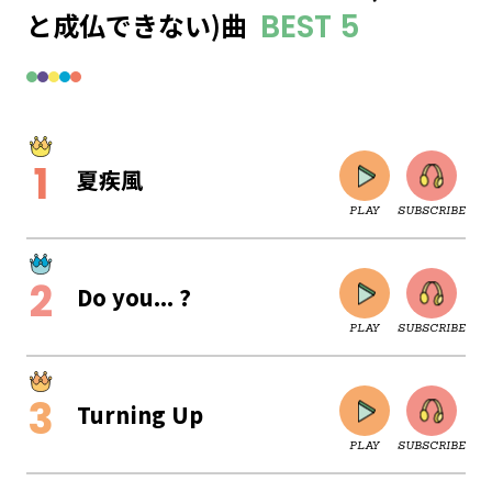
と成仏できない)曲
BEST 5
夏疾風
PLAY
SUBSCRIBE
Do you... ?
PLAY
SUBSCRIBE
Turning Up
PLAY
SUBSCRIBE
CLOSE