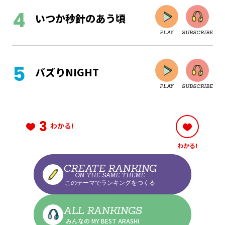
いつか秒針のあう頃
PLAY
SUBSCRIBE
CLOSE
バズりNIGHT
PLAY
SUBSCRIBE
CLOSE
3
わかる!
わかる!
CLOSE
CREATE RANKING
ON THE SAME THEME
このテーマでランキングをつくる
CLOSE
ALL RANKINGS
みんなの MY BEST ARASHI