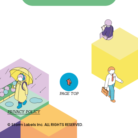
PAGE TOP
PRIVACY POLICY
© Storm Labels Inc. ALL RIGHTS RESERVED.