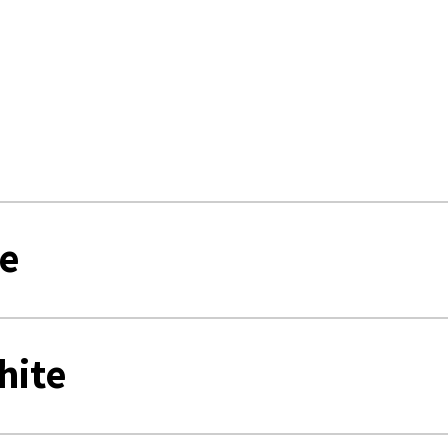
e
hite