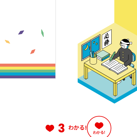
3
わかる!
わかる!