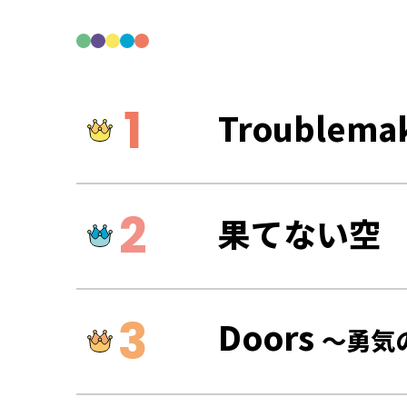
Troublema
果てない空
Doors
～勇気