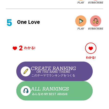
PLAY
SUBSCRIBE
CLOSE
One Love
PLAY
SUBSCRIBE
CLOSE
2
わかる!
わかる!
CLOSE
CREATE RANKING
ON THE SAME THEME
このテーマでランキングをつくる
CLOSE
ALL RANKINGS
みんなの MY BEST ARASHI