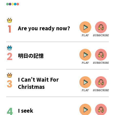
Are you ready now?
PLAY
SUBSCRIBE
明日の記憶
PLAY
SUBSCRIBE
I Can’t Wait For
Christmas
PLAY
SUBSCRIBE
CLOSE
I seek