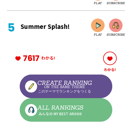
PLAY
SUBSCRIBE
CLOSE
Summer Splash!
PLAY
SUBSCRIBE
CLOSE
7617
わかる!
わかる!
CLOSE
CREATE RANKING
ON THE SAME THEME
このテーマでランキングをつくる
CLOSE
ALL RANKINGS
みんなの MY BEST ARASHI