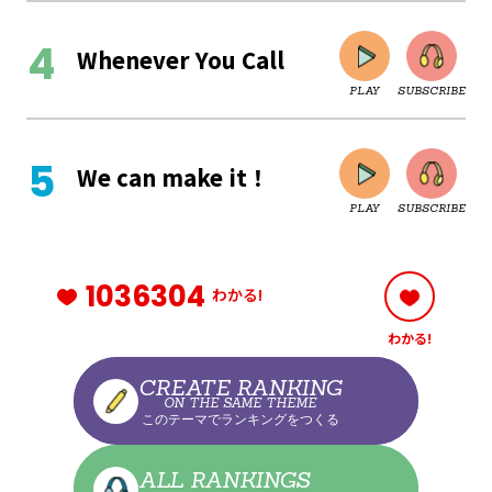
Whenever You Call
PLAY
SUBSCRIBE
CLOSE
We can make it！
PLAY
SUBSCRIBE
CLOSE
1036304
わかる!
わかる!
CLOSE
CREATE RANKING
ON THE SAME THEME
このテーマでランキングをつくる
CLOSE
ALL RANKINGS