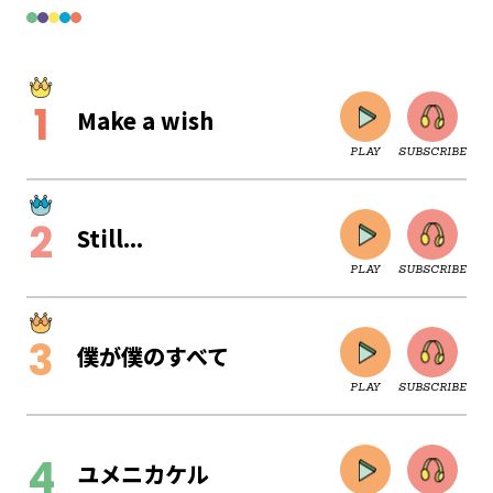
Make a wish
PLAY
SUBSCRIBE
Still...
PLAY
SUBSCRIBE
僕が僕のすべて
PLAY
SUBSCRIBE
CLOSE
ユメニカケル