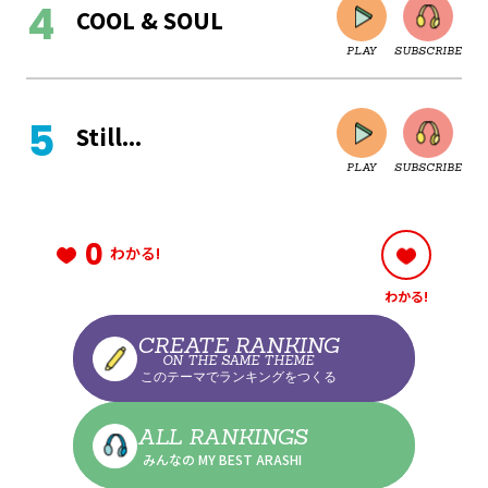
COOL & SOUL
PLAY
SUBSCRIBE
CLOSE
Still...
PLAY
SUBSCRIBE
CLOSE
0
わかる!
わかる!
CLOSE
CREATE RANKING
ON THE SAME THEME
このテーマでランキングをつくる
CLOSE
ALL RANKINGS
みんなの MY BEST ARASHI