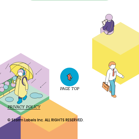
PAGE TOP
PRIVACY POLICY
© Storm Labels Inc. ALL RIGHTS RESERVED.