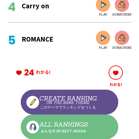
Carry on
PLAY
SUBSCRIBE
CLOSE
ROMANCE
PLAY
SUBSCRIBE
CLOSE
24
わかる!
わかる!
CLOSE
CREATE RANKING
ON THE SAME THEME
このテーマでランキングをつくる
CLOSE
ALL RANKINGS
みんなの MY BEST ARASHI