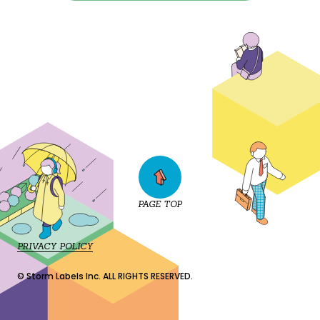
PAGE TOP
PRIVACY POLICY
© Storm Labels Inc. ALL RIGHTS RESERVED.