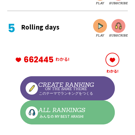
PLAY
SUBSCRIBE
CLOSE
Rolling days
PLAY
SUBSCRIBE
CLOSE
662445
わかる!
わかる!
CLOSE
CREATE RANKING
ON THE SAME THEME
このテーマでランキングをつくる
CLOSE
ALL RANKINGS
みんなの MY BEST ARASHI