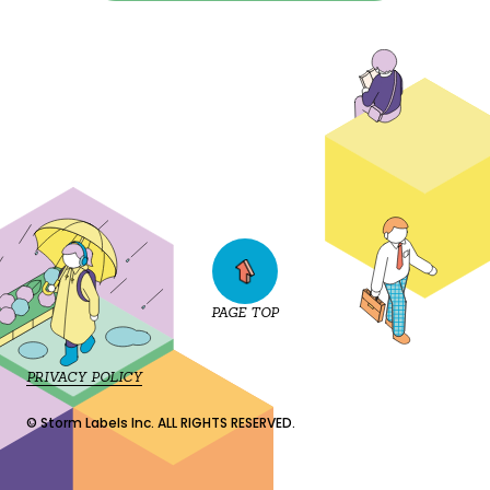
PAGE TOP
PRIVACY POLICY
© Storm Labels Inc. ALL RIGHTS RESERVED.