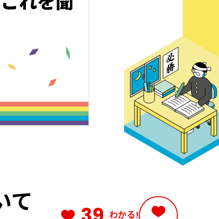
いて
39
わかる!