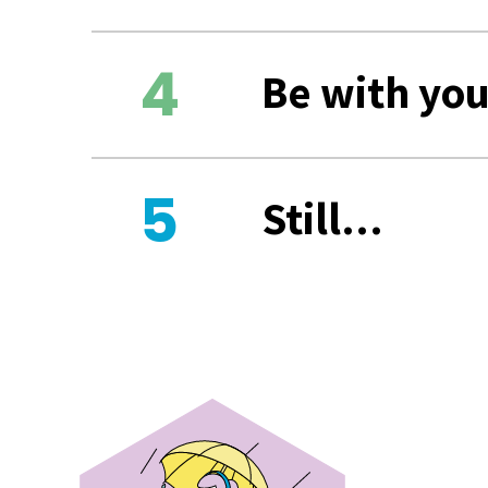
Be with yo
Still...