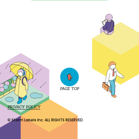
PAGE TOP
PRIVACY POLICY
© Storm Labels Inc. ALL RIGHTS RESERVED.