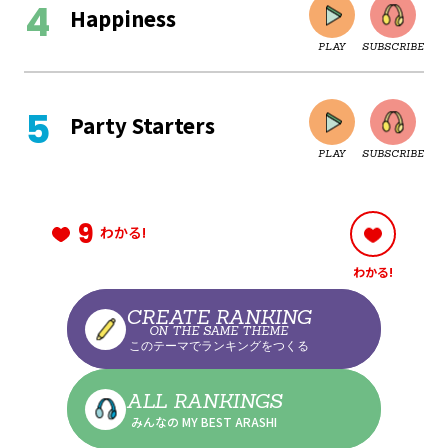
Happiness
PLAY
SUBSCRIBE
CLOSE
Party Starters
PLAY
SUBSCRIBE
CLOSE
9
わかる!
わかる!
CLOSE
CREATE RANKING
ON THE SAME THEME
このテーマでランキングをつくる
CLOSE
ALL RANKINGS
みんなの MY BEST ARASHI