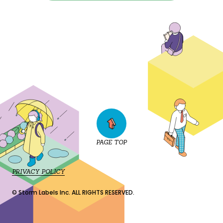
PAGE TOP
PRIVACY POLICY
© Storm Labels Inc. ALL RIGHTS RESERVED.