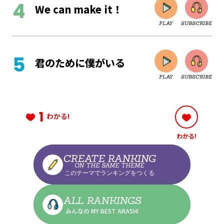
We can make it！
PLAY
SUBSCRIBE
CLOSE
君のために僕がいる
PLAY
SUBSCRIBE
CLOSE
1
わかる!
わかる!
CLOSE
CREATE RANKING
ON THE SAME THEME
このテーマでランキングをつくる
CLOSE
ALL RANKINGS
みんなの MY BEST ARASHI