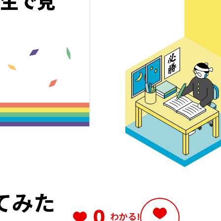
てみた
0
わかる!