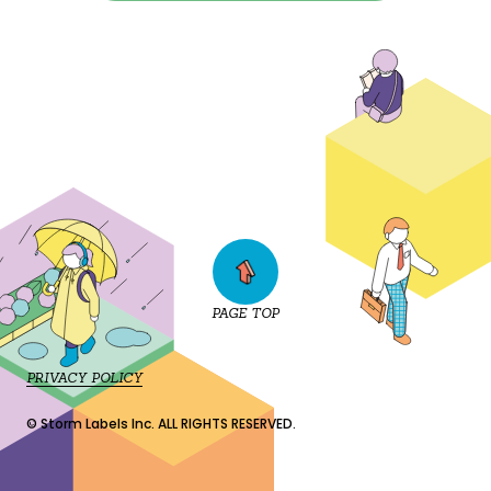
PAGE TOP
PRIVACY POLICY
© Storm Labels Inc. ALL RIGHTS RESERVED.